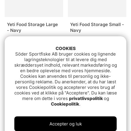
Yeti Food Storage Large
Yeti Food Storage Small -
- Navy
Navy
219 DKK
114.90 DKK
COOKIES
Söder Sportfiske AB bruger cookies og lignende
lagringsteknologier til at levere dig med
skræddersyet indhold, relevant markedsføring og
en bedre oplevelse med vores hjemmeside.
Cookies kan anvendes til personlig og ikke-
personlig reklame. Du anerkender, at du har læst
vores Cookiepolitik og accepterer vores brug af
cookies ved at klikke på "Acceptere". Du kan læse
mere om dette i vores
privatlivspolitik
og
Cookiepolitik
.
Yeti Food Storage
Medium - Navy
Accepter og luk
149 DKK