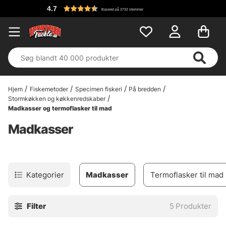
4.7
Baseret på 2732 stemmer
Hjem
Fiskemetoder
Specimen fiskeri
På bredden
Stormkøkken og køkkenredskaber
Madkasser og termoflasker til mad
Madkasser
Kategorier
Madkasser
Termoflasker til mad
Filter
5
Produkter