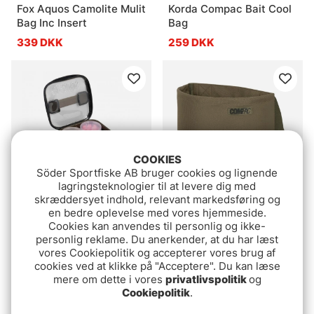
Fox Aquos Camolite Mulit
Korda Compac Bait Cool
Bag Inc Insert
Bag
339 DKK
259 DKK
COOKIES
Söder Sportfiske AB bruger cookies og lignende
lagringsteknologier til at levere dig med
skræddersyet indhold, relevant markedsføring og
en bedre oplevelse med vores hjemmeside.
Fox Aquos Camolite Bait
Korda Compac Boilie
Cookies kan anvendes til personlig og ikke-
Storage
Caddy
personlig reklame. Du anerkender, at du har læst
269 DKK
129.90 DKK
vores Cookiepolitik og accepterer vores brug af
cookies ved at klikke på "Acceptere". Du kan læse
mere om dette i vores
privatlivspolitik
og
Cookiepolitik
.