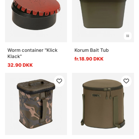
Worm container ''Klick
Korum Bait Tub
Klack''
fr.18.90 DKK
32.90 DKK