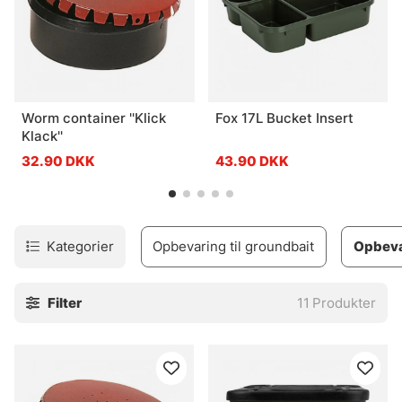
Worm container ''Klick
Fox 17L Bucket Insert
Klack''
32.90 DKK
43.90 DKK
Kategorier
Opbevaring til groundbait
Opbeva
Filter
11
Produkter