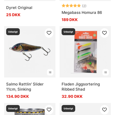
Vurdering:
5.0 ud af 5 stje
(2)
Dyret Original
Megabass Homura 86
25 DKK
189 DKK
Udsolgt
Udsolgt
Salmo Rattlin' Slider
Fladen Jiggsortering
11cm, Sinking
Ribbed Shad
134.90 DKK
32.90 DKK
Udsolgt
Udsolgt