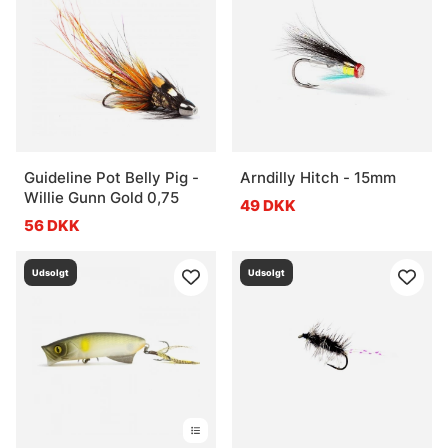
Hvad er et jerkbait?
Hvad er en wobbler?
Hvad er en swimbait?
Guideline Pot Belly Pig -
Arndilly Hitch - 15mm
Willie Gunn Gold 0,75
49 DKK
56 DKK
Udsolgt
Udsolgt