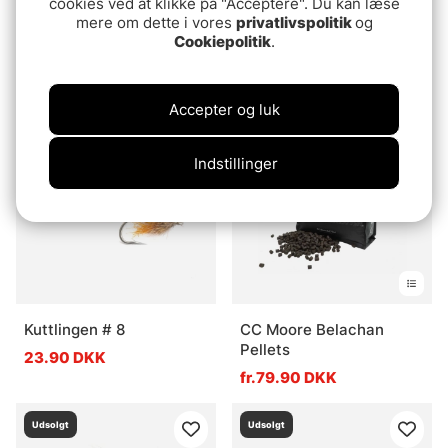
cookies ved at klikke på "Acceptere". Du kan læse
mere om dette i vores
privatlivspolitik
og
Vurdering:
2.5 ud af 5 stje
(2)
Guideline Ullarhaus Dark
Cookiepolitik
.
6th Sense Bodega
Lord #2/#8
74.90 DKK
84 DKK
Accepter og luk
Udsolgt
Udsolgt
Indstillinger
Kuttlingen # 8
CC Moore Belachan
Pellets
23.90 DKK
fr.79.90 DKK
Udsolgt
Udsolgt