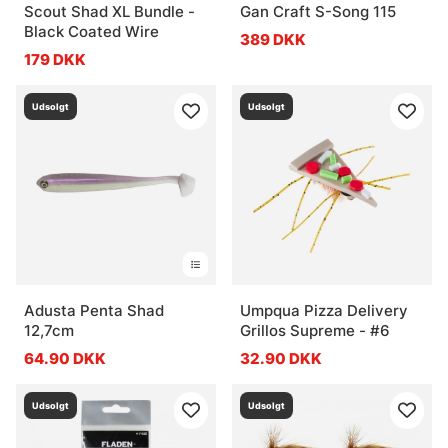
Scout Shad XL Bundle -
Gan Craft S-Song 115
Black Coated Wire
389 DKK
179 DKK
Udsolgt
Udsolgt
Adusta Penta Shad
Umpqua Pizza Delivery
12,7cm
Grillos Supreme - #6
64.90 DKK
32.90 DKK
Udsolgt
Udsolgt