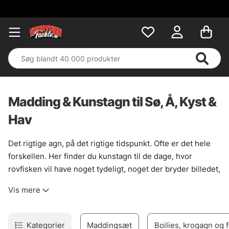
Madding & Kunstagn til Sø, Å, Kyst &
Hav
Det rigtige agn, på det rigtige tidspunkt. Ofte er det hele
forskellen. Her finder du kunstagn til de dage, hvor
rovfisken vil have noget tydeligt, noget der bryder billedet,
eller bare noget der går lidt skævt og levende i vandet. Til
Vis mere
gedde langs sivkanter, aborre i strømkanter og sandart,
når lyset falder. Bredt udvalg, ja. Men med mening i rodet.
Til fiskeri hvor gangen styres med stangtoppen, er
Kategorier
Maddingsæt
Boilies, krogagn og 