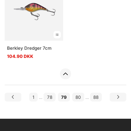
Berkley Dredger 7cm
104.90 DKK
1
...
78
79
80
...
88