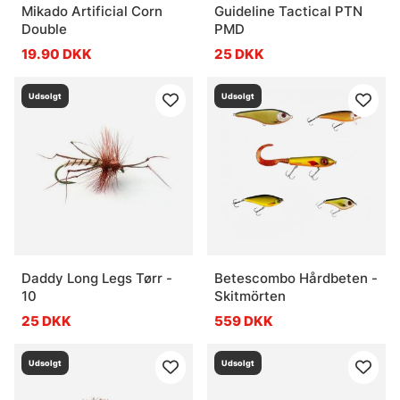
Mikado Artificial Corn
Guideline Tactical PTN
Double
PMD
19.90 DKK
25 DKK
Udsolgt
Udsolgt
Daddy Long Legs Tørr -
Betescombo Hårdbeten -
10
Skitmörten
25 DKK
559 DKK
Udsolgt
Udsolgt