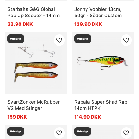
Starbaits G&G Global
Jonny Vobbler 13cm,
Pop Up Scopex - 14mm
50gr - Söder Custom
32.90 DKK
129.90 DKK
Udsolgt
Udsolgt
SvartZonker McRubber
Rapala Super Shad Rap
V2 Med Stinger
14cm HTPK
159 DKK
114.90 DKK
Udsolgt
Udsolgt