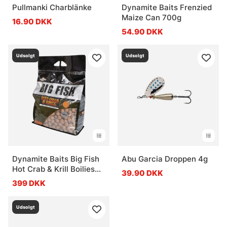
Pullmanki Charblänke
Dynamite Baits Frenzied
Maize Can 700g
16.90 DKK
54.90 DKK
Udsolgt
Udsolgt
Dynamite Baits Big Fish
Abu Garcia Droppen 4g
Hot Crab & Krill Boilies
39.90 DKK
5kg
399 DKK
Udsolgt