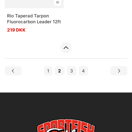
Rio Taperad Tarpon
Fluorocarbon Leader 12ft
219 DKK
1
2
3
4