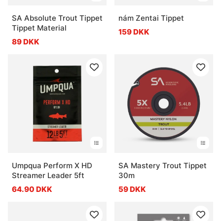
SA Absolute Trout Tippet
nám Zentai Tippet
Tippet Material
159 DKK
89 DKK
Umpqua Perform X HD
SA Mastery Trout Tippet
Streamer Leader 5ft
30m
64.90 DKK
59 DKK