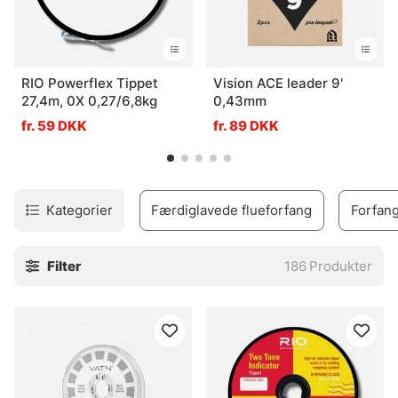
RIO Powerflex Tippet
Vision ACE leader 9'
27,4m, 0X 0,27/6,8kg
0,43mm
fr. 59 DKK
fr. 89 DKK
Kategorier
Færdiglavede flueforfang
Forfang
Filter
186
Produkter