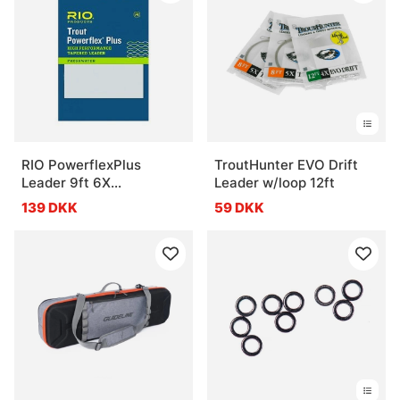
RIO PowerflexPlus
TroutHunter EVO Drift
Leader 9ft 6X
Leader w/loop 12ft
0,12mm/1,8kg 2-pack
139 DKK
59 DKK