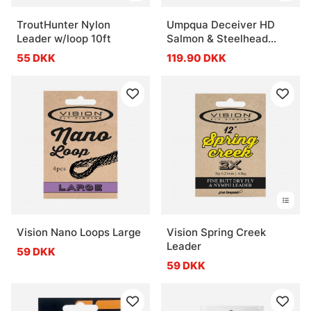
TroutHunter Nylon
Umpqua Deceiver HD
Leader w/loop 10ft
Salmon & Steelhead
Fluorocarbon Leader 12ft
55 DKK
119.90 DKK
Vision Nano Loops Large
Vision Spring Creek
Leader
59 DKK
59 DKK