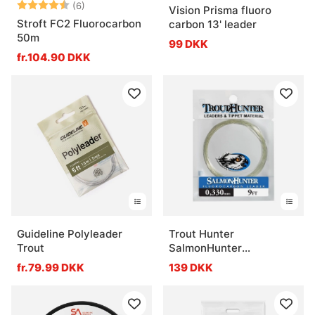
Vurdering:
4.3 ud af 5 stjerner
(6)
Vision Prisma fluoro
Stroft FC2 Fluorocarbon
carbon 13' leader
50m
99 DKK
fr.104.90 DKK
Guideline Polyleader
Trout Hunter
Trout
SalmonHunter
Fluorocarbon Tapered
fr.79.99 DKK
139 DKK
Leader 9ft