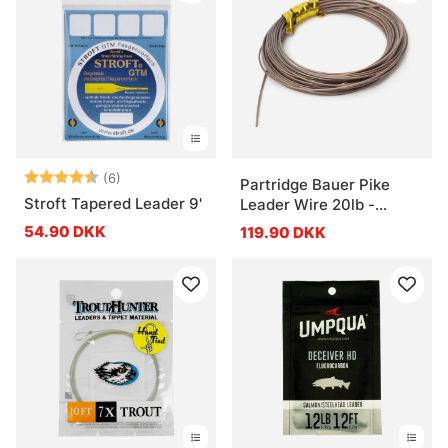
Vurdering:
4.8 ud af 5 stjerner
(6)
Partridge Bauer Pike
Stroft Tapered Leader 9'
Leader Wire 20lb -
Brown
54.90 DKK
119.90 DKK