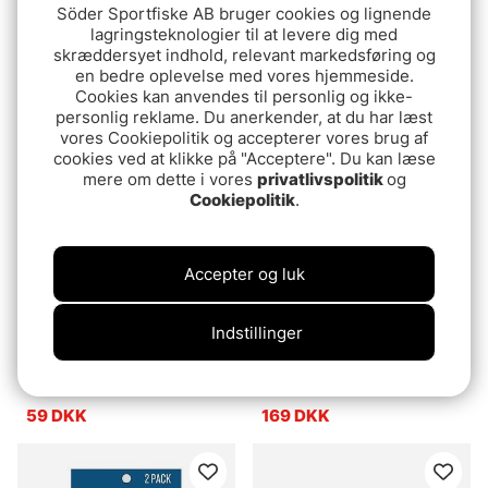
Söder Sportfiske AB bruger cookies og lignende
lagringsteknologier til at levere dig med
Guideline Polyleader
SA Absolute
skræddersyet indhold, relevant markedsføring og
Salmon
Fluorocarbon Shock
en bedre oplevelse med vores hjemmeside.
Tippet Material 0,45mm
fr.94.99 DKK
fr.279 DKK
Cookies kan anvendes til personlig og ikke-
personlig reklame. Du anerkender, at du har læst
vores Cookiepolitik og accepterer vores brug af
cookies ved at klikke på "Acceptere". Du kan læse
mere om dette i vores
privatlivspolitik
og
Cookiepolitik
.
Accepter og luk
Indstillinger
SA Mastery Trout Leader
SA Absolute
12'
Fluorocarbon Tapered
Leader 9'
59 DKK
169 DKK