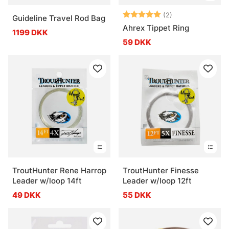
Vurdering:
5.0 ud af 5 stje
(2)
Guideline Travel Rod Bag
Ahrex Tippet Ring
1199 DKK
59 DKK
TroutHunter Rene Harrop
TroutHunter Finesse
Leader w/loop 14ft
Leader w/loop 12ft
49 DKK
55 DKK