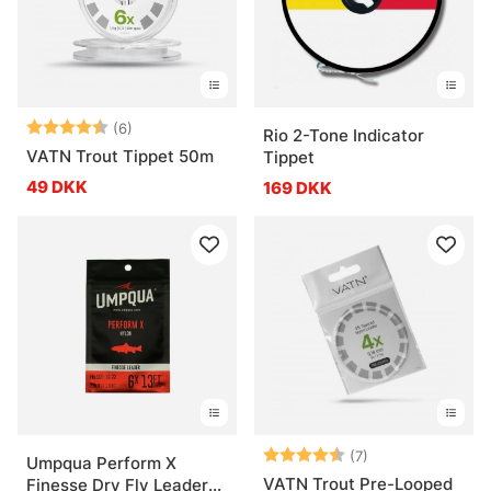
Vurdering:
4.8 ud af 5 stjerner
(6)
Rio 2-Tone Indicator
VATN Trout Tippet 50m
Tippet
49 DKK
169 DKK
Vurdering:
4.4 ud af 5 stje
(7)
Umpqua Perform X
VATN Trout Pre-Looped
Finesse Dry Fly Leader