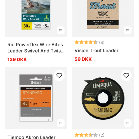
Vurdering:
4.8 ud af 5 stje
(4)
Rio Powerflex Wire Bites
Vision Trout Leader
Leader Swivel And Twist
Clip
59 DKK
139 DKK
Vurdering:
3.5 ud af 5 stje
(2)
Tiemco Akron Leader