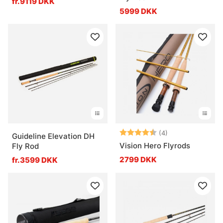
fr.9119 DKK
5999 DKK
Vurdering:
4.8 ud af 5 stje
(4)
Guideline Elevation DH
Vision Hero Flyrods
Fly Rod
2799 DKK
fr.3599 DKK