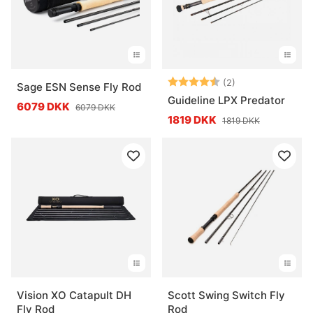
Vurdering:
4.5 ud af 5 stje
(2)
Sage ESN Sense Fly Rod
Guideline LPX Predator
6079 DKK
6079 DKK
1819 DKK
1819 DKK
Vision XO Catapult DH
Scott Swing Switch Fly
Fly Rod
Rod