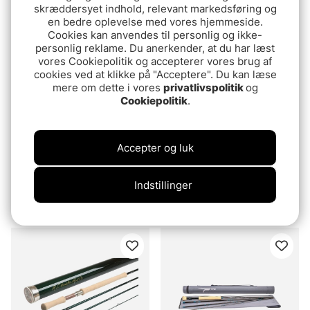
fr.1399 DKK
6199 DKK
skræddersyet indhold, relevant markedsføring og
en bedre oplevelse med vores hjemmeside.
Cookies kan anvendes til personlig og ikke-
personlig reklame. Du anerkender, at du har læst
vores Cookiepolitik og accepterer vores brug af
cookies ved at klikke på "Acceptere". Du kan læse
mere om dette i vores
privatlivspolitik
og
Cookiepolitik
.
Accepter og luk
nám Original DH Flyrod
Vision Merisuola Musky
Indstillinger
4pcs
Flyrod
fr.5339 DKK
6999 DKK