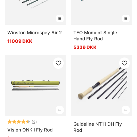
Winston Microspey Air 2
TFO Moment Single
Hand Fly Rod
11009 DKK
5329 DKK
Vurdering:
4.5 ud af 5 stjerner
(2)
Guideline NT11 DH Fly
Vision ONKII Fly Rod
Rod