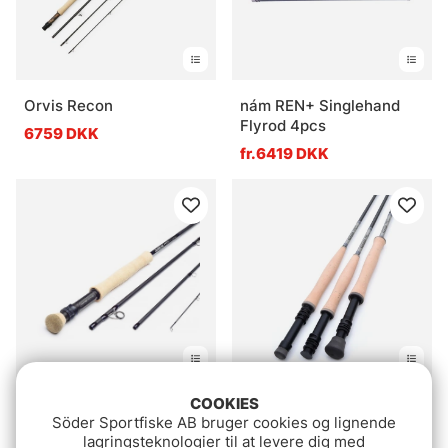
Orvis Recon
nám REN+ Singlehand
Flyrod 4pcs
6759 DKK
fr.6419 DKK
Vurdering:
5.0 ud af 5 stje
(2)
COOKIES
Guideline NT11 Lake &
Söder Sportfiske AB bruger cookies og lignende
Vision Toka Flyrod
River Single Hand Fly
lagringsteknologier til at levere dig med
Rod