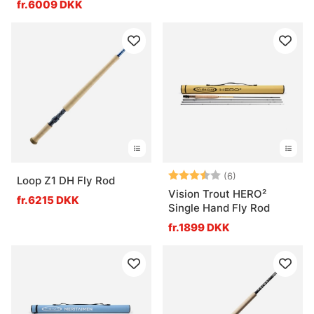
fr.6009 DKK
Vurdering:
3.7 ud af 5 stje
(6)
Loop Z1 DH Fly Rod
Vision Trout HERO²
fr.6215 DKK
Single Hand Fly Rod
fr.1899 DKK