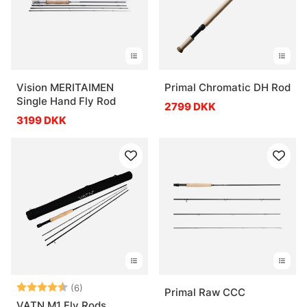
Vision MERITAIMEN
Primal Chromatic DH Rod
Single Hand Fly Rod
2799 DKK
3199 DKK
Vurdering:
4.3 ud af 5 stjerner
(6)
Primal Raw CCC
VATN M1 Fly Rods