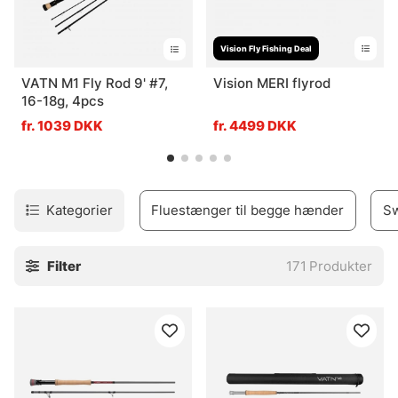
Vision Fly Fishing Deal
VATN M1 Fly Rod 9' #7,
Vision MERI flyrod
16-18g, 4pcs
fr. 1039 DKK
fr. 4499 DKK
Kategorier
Fluestænger til begge hænder
Sw
Filter
171
Produkter