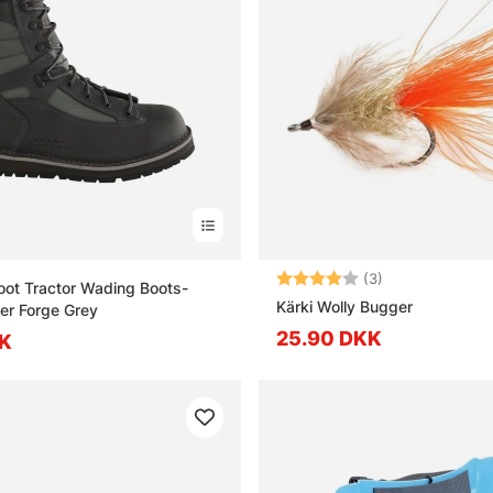
Vurdering:
4.0 ud af 5 stj
(3)
oot Tractor Wading Boots-
Kärki Wolly Bugger
er Forge Grey
25.90 DKK
K