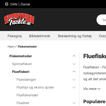
 DAN 
| Dansk
Fiskegrej
Bådelektronik
Beklædning og fodtøj
Out
Hjem
Fiskemetoder
Fluefisk
Fiskemetoder
Spinnefiskeri
Fluefiskeri - F
Fluefiskeri
nybegynderen. H
og alt det and
Fluestænger
fluefiskerudst
Fluehjul og ekstra spoler
Vis mere
Fluefiskerisæt
Populære 
Flueliner