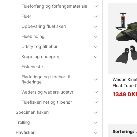
Flueforfang og forfangsmateriale
Fluer
Opbevaring fluefiskeri
Fluebinding
Udstyr og tilbehør
Kroge og endegrej
Fiskeveste
Flyderinge og tilbehør til
lmon High
Söder Hookout Double Tooth
Westin Kinet
flyderinge
Float Tube
Waders og waders-udstyr
69.90 DKK
1349 DK
Fluefiskeri net og tilbehør
Specimen fiskeri
Trolling
Sortering:
Havfiskeri