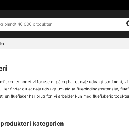
door
eri
luefiskeri er noget vi fokuserer på og har et nøje udvalgt sortiment, vi 
er finder du et nøje udvalgt udvalg af fluebindingsmaterialer, fluefis
et, en fluefisker har brug for. Vi arbejder kun med fluefiskeriproduk
yr og tilbehør fra producenter som Vision, Simms, Patagonia, A.Jensen
produkter i kategorien