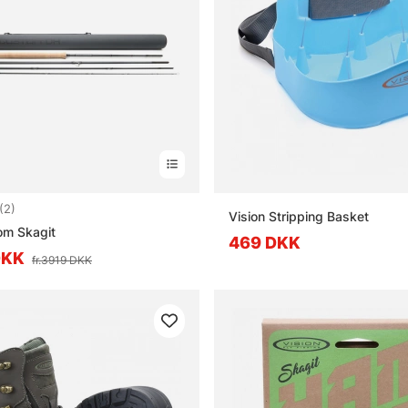
5.0 ud af 5 stjerner
(2)
Vision Stripping Basket
om Skagit
469 DKK
DKK
fr.3919 DKK