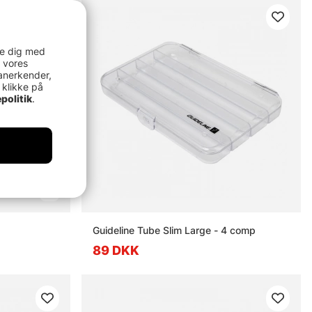
re dig med
 vores
anerkender,
 klikke på
politik
.
Guideline Tube Slim Large - 4 comp
89 DKK