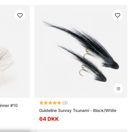
Vurdering:
5.0 ud af 5 stjerner
(2)
inner #10
Guideline Sunray Tsunami - Black/White
64 DKK