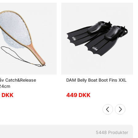
åv Catch&Release
DAM Belly Boat Boot Fins XXL
24cm
9 DKK
449 DKK
5448
Produkter