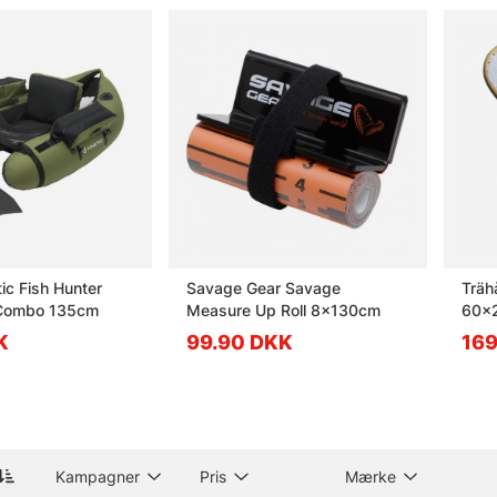
ic Fish Hunter
Savage Gear Savage
Träh
 Combo 135cm
Measure Up Roll 8x130cm
60x
K
99.90 DKK
16
Kampagner
Pris
Mærke