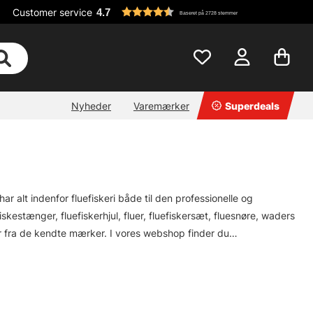
Customer service
4.7
Baseret på 2728 stemmer
Nyheder
Varemærker
Superdeals
har alt indenfor fluefiskeri både til den professionelle og
kestænger, fluefiskerhjul, fluer, fluefiskersæt, fluesnøre, waders
ter fra de kendte mærker. I vores webshop finder du
, Sage, RIO Loop, Guideline, Pool12 m.fl.