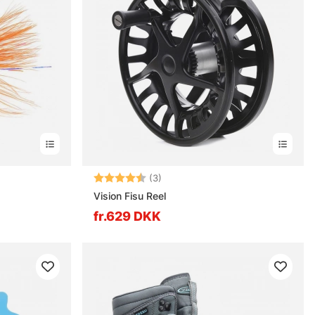
erner
Vurdering:
4.3 ud af 5 stjerner
(3)
Vision Fisu Reel
fr.629 DKK