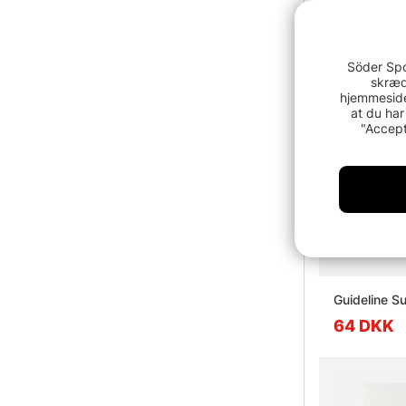
Söder Spo
skræd
hjemmeside
at du har
"Accept
Guideline S
64 DKK