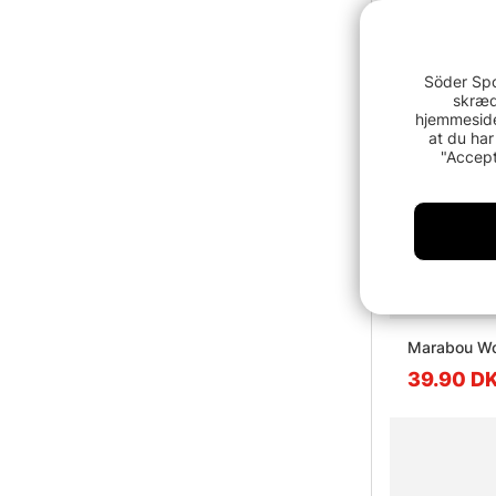
Söder Spo
skræd
hjemmeside
at du har
"Accept
Marabou Wo
39.90 D