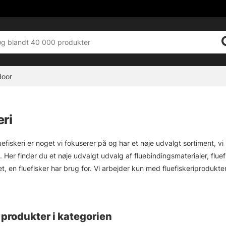
door
eri
luefiskeri er noget vi fokuserer på og har et nøje udvalgt sortiment, vi 
er finder du et nøje udvalgt udvalg af fluebindingsmaterialer, fluefis
et, en fluefisker har brug for. Vi arbejder kun med fluefiskeriproduk
yr og tilbehør fra producenter som Vision, Simms, Patagonia, A.Jensen
produkter i kategorien