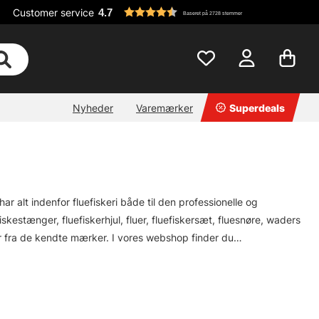
Customer service
4.7
Baseret på 2728 stemmer
Nyheder
Varemærker
Superdeals
har alt indenfor fluefiskeri både til den professionelle og
kestænger, fluefiskerhjul, fluer, fluefiskersæt, fluesnøre, waders
ter fra de kendte mærker. I vores webshop finder du
, Sage, RIO Loop, Guideline, Pool12 m.fl.