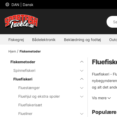
 DAN 
| Dansk
Fiskegrej
Bådelektronik
Beklædning og fodtøj
Out
Hjem
Fiskemetoder
Fluefisk
Fiskemetoder
Spinnefiskeri
Fluefiskeri - F
Fluefiskeri
nybegynderen. H
og alt det and
Fluestænger
fluefiskerudst
Fluehjul og ekstra spoler
Vis mere
Fluefiskerisæt
Populære 
Flueliner