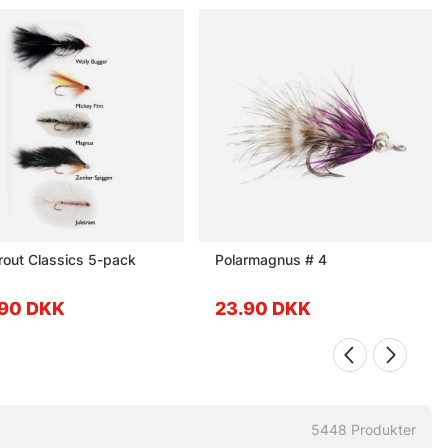
rout Classics 5-pack
Polarmagnus # 4
90 DKK
23.90 DKK
5448
Produkter