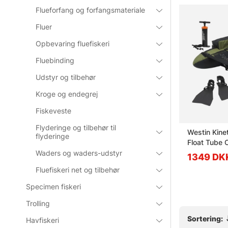
Flueforfang og forfangsmateriale
Fluer
Opbevaring fluefiskeri
Fluebinding
Udstyr og tilbehør
Kroge og endegrej
Fiskeveste
Flyderinge og tilbehør til
ndeel And
Savage Gear Flip Wallet Rig
Westin Kinet
flyderinge
And Lure
Float Tube
Waders og waders-udstyr
104.90 DKK
1349 DK
Fluefiskeri net og tilbehør
Specimen fiskeri
Trolling
Sortering:
Havfiskeri