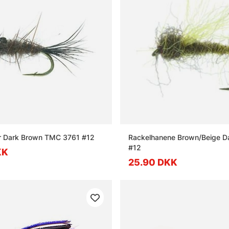
er Dark Brown TMC 3761 #12
Rackelhanene Brown/Beige Da
#12
KK
25.90 DKK