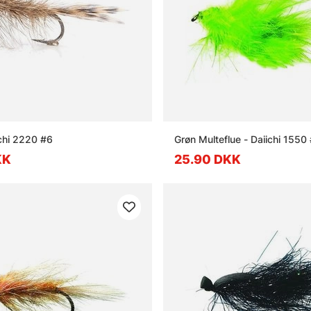
ichi 2220 #6
Grøn Multeflue - Daiichi 1550
KK
25.90 DKK