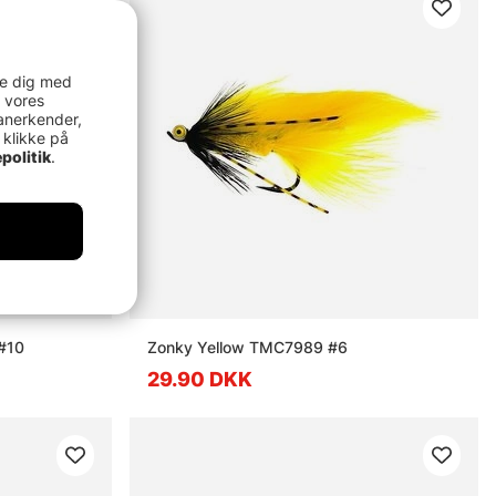
re dig med
 vores
anerkender,
 klikke på
politik
.
#10
Zonky Yellow TMC7989 #6
29.90 DKK