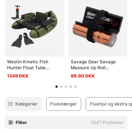
tilbehør fra producenter som Vision, Simms, Patagonia,
A.Jensen, Sage, RIO Loop, Guideline, Pool12 m.fl.
Westin Kinetic Fish
Savage Gear Savage
Hunter Float Tube
Measure Up Roll
Combo 135cm
8x130cm
1349 DKK
99.90 DKK
Kategorier
Fluestænger
Fluehjul og ekstra s
Filter
5447
Produkter