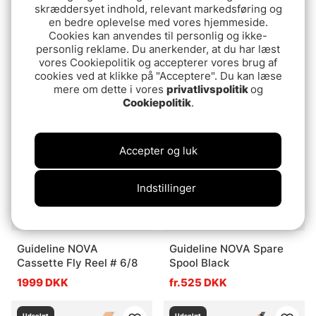
skræddersyet indhold, relevant markedsføring og
en bedre oplevelse med vores hjemmeside.
Cookies kan anvendes til personlig og ikke-
Guideline Foam Skater
Guideline Brook WF Fly
personlig reklame. Du anerkender, at du har læst
#4
Line Floating
vores Cookiepolitik og accepterer vores brug af
37 DKK
679 DKK
cookies ved at klikke på "Acceptere". Du kan læse
mere om dette i vores
privatlivspolitik
og
Cookiepolitik
.
Udsolgt
Udsolgt
Accepter og luk
Indstillinger
Guideline NOVA
Guideline NOVA Spare
Cassette Fly Reel # 6/8
Spool Black
1999 DKK
fr.525 DKK
Udsolgt
Udsolgt