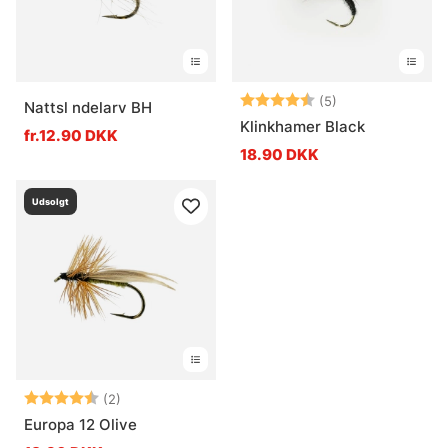
Vurdering:
4.4 ud af 5 stje
(5)
Nattsl ndelarv BH
Klinkhamer Black
fr.12.90 DKK
18.90 DKK
Udsolgt
Vurdering:
4.5 ud af 5 stjerner
(2)
Europa 12 Olive