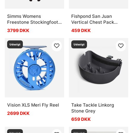
Simms Womens
Fishpond San Juan
Freestone Stockingfoot
Vertical Chest Pack
Slate SS
Sand Saddle Brown
3799 DKK
459 DKK
Udsolgt
Udsolgt
Vision XLS Meri Fly Reel
Take Tackle Linkorg
Stone Grey
2699 DKK
659 DKK