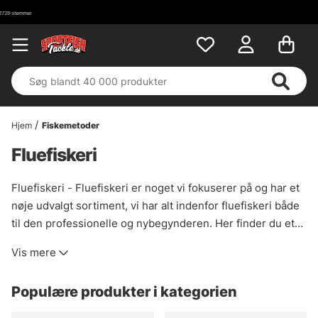
Hjem
Fiskemetoder
Fluefiskeri
Fluefiskeri - Fluefiskeri er noget vi fokuserer på og har et
nøje udvalgt sortiment, vi har alt indenfor fluefiskeri både
til den professionelle og nybegynderen. Her finder du et
nøje udvalgt udvalg af fluebindingsmaterialer,
Vis mere
fluefiskestænger, fluefiskerhjul, fluer, fluefiskersæt,
fluesnøre, waders og alt det andet, en fluefisker har brug
Populære produkter i kategorien
for. Vi arbejder kun med fluefiskeriprodukter fra de kendte
mærker. I vores webshop finder du fluefiskerudstyr og