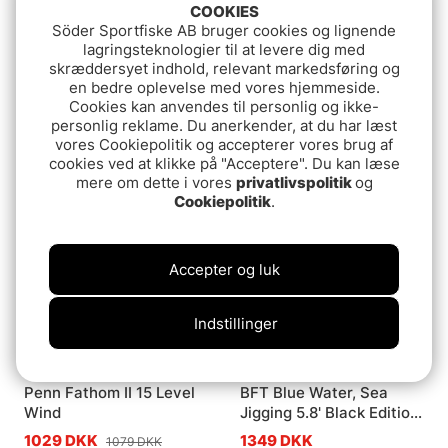
COOKIES
Söder Sportfiske AB bruger cookies og lignende
lagringsteknologier til at levere dig med
skræddersyet indhold, relevant markedsføring og
en bedre oplevelse med vores hjemmeside.
Daiwa Strikeforce
Daiwa 20 BG MQ
Cookies kan anvendes til personlig og ikke-
30LWA (bulk)
1619 DKK
personlig reklame. Du anerkender, at du har læst
439 DKK
vores Cookiepolitik og accepterer vores brug af
cookies ved at klikke på "Acceptere". Du kan læse
mere om dette i vores
privatlivspolitik
og
Udsolgt
Udsolgt
Cookiepolitik
.
Accepter og luk
Indstillinger
Penn Fathom II 15 Level
BFT Blue Water, Sea
Wind
Jigging 5.8' Black Edition
-450g, 2pcs
1029 DKK
1349 DKK
1079 DKK