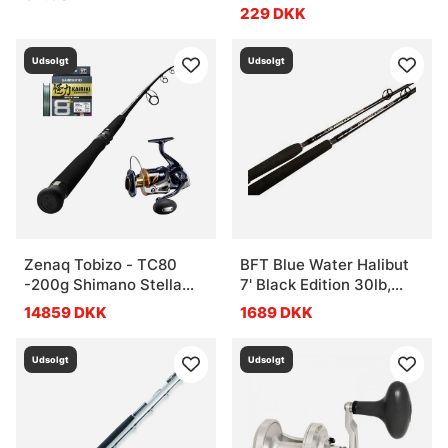
229 DKK
Udsolgt
Udsolgt
Zenaq Tobizo - TC80
BFT Blue Water Halibut
-200g Shimano Stella
7' Black Edition 30lb,
Combo
2pcs
14859 DKK
1689 DKK
Udsolgt
Udsolgt