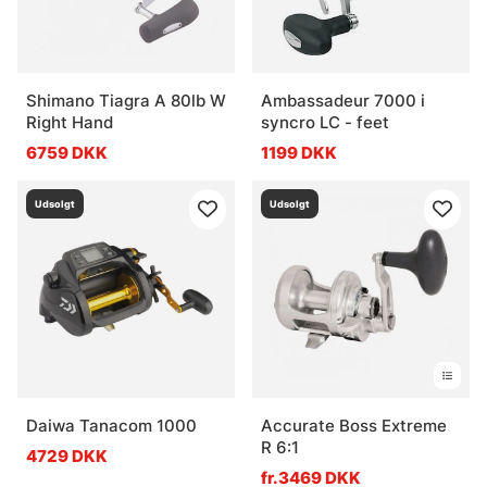
Shimano Tiagra A 80lb W
Ambassadeur 7000 i
Right Hand
syncro LC - feet
6759 DKK
1199 DKK
Udsolgt
Udsolgt
Daiwa Tanacom 1000
Accurate Boss Extreme
R 6:1
4729 DKK
fr.3469 DKK