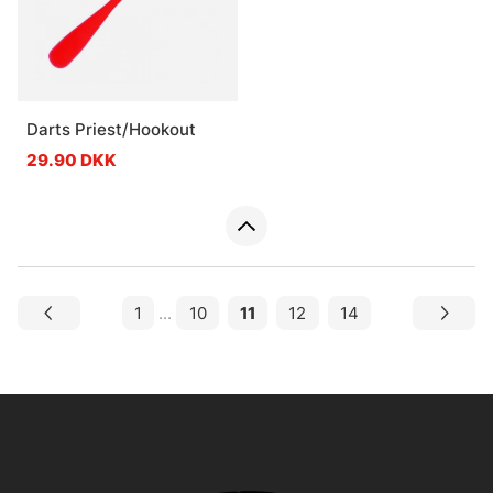
Darts Priest/Hookout
29.90 DKK
1
...
10
11
12
14