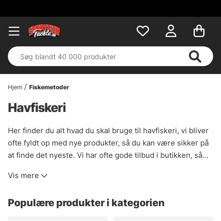
Hjem
Fiskemetoder
Havfiskeri
Her finder du alt hvad du skal bruge til havfiskeri, vi bliver
ofte fyldt op med nye produkter, så du kan være sikker på
at finde det nyeste. Vi har ofte gode tilbud i butikken, så
kom ind og snup nogle, før du begiver dig ud på dit
Vis mere
eventyr, så du ikke går glip af noget, eller hvis du er ude af
byen, kan det være en plan at tjekke udsalgssektionen før
Populære produkter i kategorien
dit eventyr begynder.