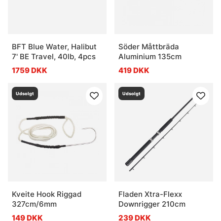
BFT Blue Water, Halibut
Söder Måttbräda
7' BE Travel, 40lb, 4pcs
Aluminium 135cm
1759 DKK
419 DKK
Udsolgt
Udsolgt
Kveite Hook Riggad
Fladen Xtra-Flexx
327cm/6mm
Downrigger 210cm
149 DKK
239 DKK