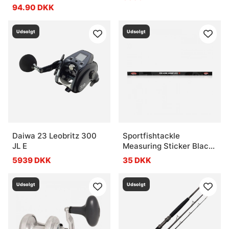
94.90 DKK
Udsolgt
Udsolgt
Daiwa 23 Leobritz 300
Sportfishtackle
JL E
Measuring Sticker Black
Camo - 136x5cm
5939 DKK
35 DKK
Udsolgt
Udsolgt