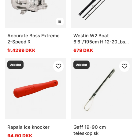
Accurate Boss Extreme
Westin W2 Boat
2-Speed R
6'6''/195cm H 12-20Lbs
3Sec
fr.4299 DKK
679 DKK
Udsolgt
Udsolgt
Rapala Ice knocker
Gaff 19-90 cm
teleskopisk
94.90 DKK