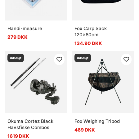
Handi-measure
Fox Carp Sack
120x80cm
279 DKK
134.90 DKK
Udsolgt
Udsolgt
Okuma Cortez Black
Fox Weighing Tripod
Havsfiske Combos
469 DKK
1619 DKK