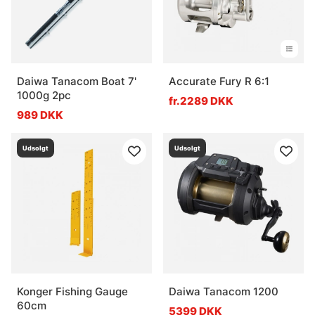
Daiwa Tanacom Boat 7'
Accurate Fury R 6:1
1000g 2pc
fr.2289 DKK
989 DKK
Udsolgt
Udsolgt
Konger Fishing Gauge
Daiwa Tanacom 1200
60cm
5399 DKK