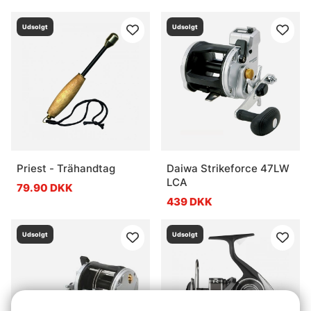
Udsolgt
Udsolgt
Priest - Trähandtag
Daiwa Strikeforce 47LW
LCA
79.90 DKK
439 DKK
Udsolgt
Udsolgt