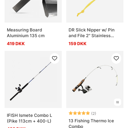
Measuring Board
DR Slick Nipper w/ Pin
Aluminium 135 cm
and File 2'' Stainless
Steel Black
419 DKK
159 DKK
Vurdering:
5.0 ud af 5 stje
(2)
IFISH Ismete Combo L
13 Fishing Thermo Ice
(Pike 113cm + 400-L)
Combo