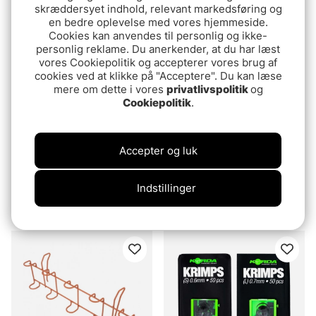
46.90 DKK
39.90 DKK
skræddersyet indhold, relevant markedsføring og
en bedre oplevelse med vores hjemmeside.
Cookies kan anvendes til personlig og ikke-
personlig reklame. Du anerkender, at du har læst
vores Cookiepolitik og accepterer vores brug af
cookies ved at klikke på "Acceptere". Du kan læse
mere om dette i vores
privatlivspolitik
og
Cookiepolitik
.
Accepter og luk
Söder Sportfiske
Fladen Floating Pants
Indstillinger
Måttbräda Abborre
865MX Maxximus - S
60cm
174.9 DKK
1469 DKK