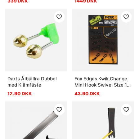
339 DKK
1449 DKK
Darts Ålbjällra Dubbel
Fox Edges Kwik Change
med Klämfäste
Mini Hook Swivel Size 11
(10-pack)
12.90 DKK
43.90 DKK