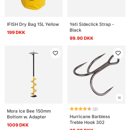
IFISH Dry Bag 15L Yellow
Yeti Sideclick Strap -
Black
199 DKK
99.90 DKK
Vurdering:
4.5 ud af 5 stje
(2)
Mora Ice Bee 150mm
Hurricane Barbless
Bottom w. Adapter
Treble Hook 302
1009 DKK