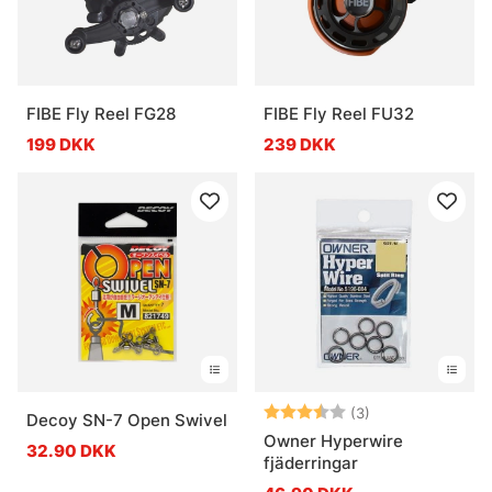
FIBE Fly Reel FG28
FIBE Fly Reel FU32
199 DKK
239 DKK
Vurdering:
3.7 ud af 5 stje
(3)
Decoy SN-7 Open Swivel
Owner Hyperwire
32.90 DKK
fjäderringar