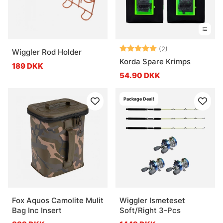
Vurdering:
5.0 ud af 5 stje
(2)
Wiggler Rod Holder
Korda Spare Krimps
189 DKK
54.90 DKK
Package Deal!
Fox Aquos Camolite Mulit
Wiggler Ismeteset
Bag Inc Insert
Soft/Right 3-Pcs