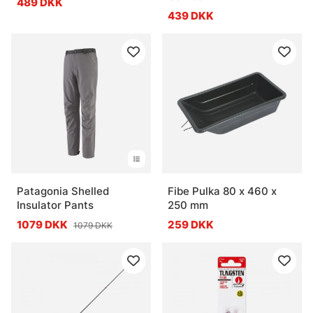
489 DKK
439 DKK
Patagonia Shelled
Fibe Pulka 80 x 460 x
Insulator Pants
250 mm
1079 DKK
259 DKK
1079 DKK