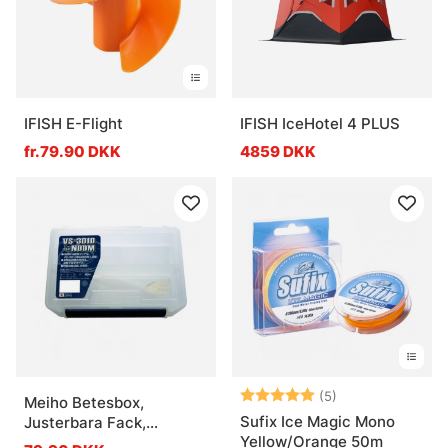
IFISH E-Flight
IFISH IceHotel 4 PLUS
fr.79.90 DKK
4859 DKK
Vurdering:
5.0 ud af 5 stje
(5)
Meiho Betesbox,
Sufix Ice Magic Mono
Justerbara Fack,
Yellow/Orange 50m
205x145x60mm - Clear