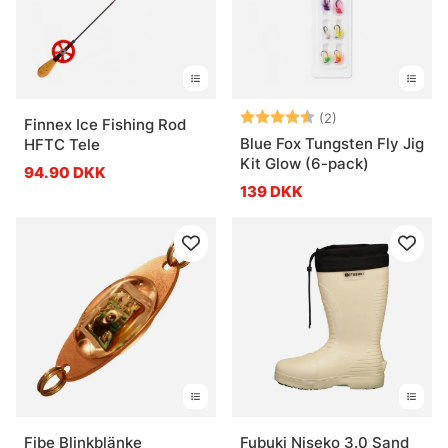
Vurdering:
4.5 ud af 5 stje
(2)
Finnex Ice Fishing Rod
Blue Fox Tungsten Fly Jig
HFTC Tele
Kit Glow (6-pack)
94.90 DKK
139 DKK
Fibe Blinkblänke
Fubuki Niseko 3.0 Sand