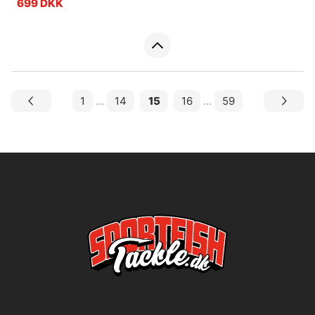
699 DKK
1
...
14
15
16
...
59