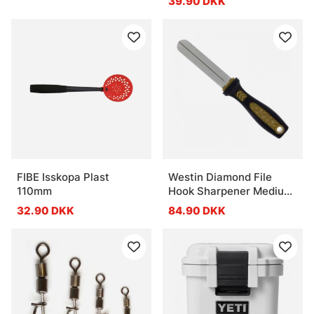
39.90 DKK
FIBE Isskopa Plast
Westin Diamond File
110mm
Hook Sharpener Medium
Black Sand 15cm
32.90 DKK
84.90 DKK