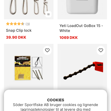
Vurdering:
4.7 ud af 5 stjerner
(3)
Yeti LoadOut GoBox 15 -
Snap Clip lock
White
39.90 DKK
1069 DKK
Spro Spring Protector,
Rubber String for Ice
COOKIES
Söder Sportfiske AB bruger cookies og lignende
10st
Auger
lagringsteknologier til at levere dig med