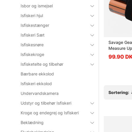
Isbor og ismejsel
Isfiskeri hjul
Isfiskestænger
Isfiskeri Sæt
Söder Tackle Tungsten
Savage Gea
Isfiskesnøre
Fastach Weight (2-pack) -
Measure Up
14g
Isfiskekroge
fr. 59.90 DKK
99.90 D
Isfisketelte og tilbehør
Bærbare ekkolod
Isfiskeri ekkolod
Sortering:
Undervandskamera
Udstyr og tilbehør Isfiskeri
Kroge og endegrej og Isfiskeri
Beklædning