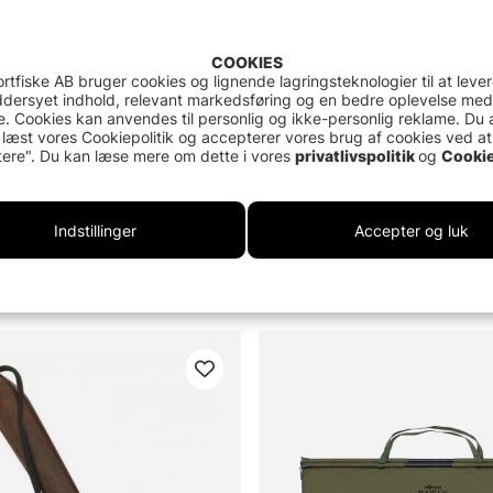
COOKIES
rtfiske AB bruger cookies og lignende lagringsteknologier til at leve
dersyet indhold, relevant markedsføring og en bedre oplevelse med
. Cookies kan anvendes til personlig og ikke-personlig reklame. Du 
 læst vores Cookiepolitik og accepterer vores brug af cookies ved at
ere". Du kan læse mere om dette i vores
privatlivspolitik
og
Cookie
Indstillinger
Accepter og luk
Fishing Rod HFTC
Mora Ice Cutting kit Lazer 
EZ
KK
489 DKK