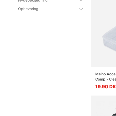
Flydebeklædning
Opbevaring
Meiho Acces
Comp - Clea
19.90 D