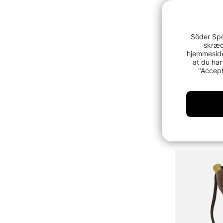
Söder Spo
skræd
hjemmeside
at du har
"Accept
Finnex Ice 
69.90 D