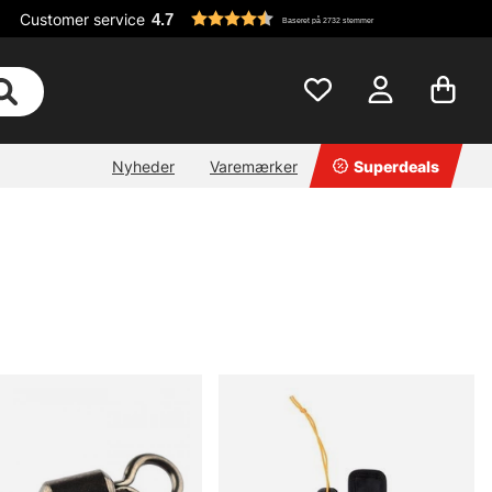
Customer service
4.7
Baseret på 2732 stemmer
Nyheder
Varemærker
Superdeals