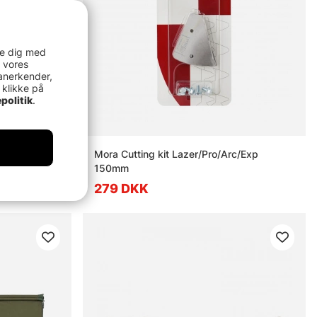
re dig med
 vores
anerkender,
 klikke på
politik
.
motor 250mm
Mora Cutting kit Lazer/Pro/Arc/Exp
150mm
279 DKK