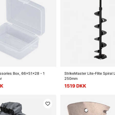
sories Box, 66x51x28 - 1
StrikeMaster Lite-Flite Spiral 
r
250mm
KK
1519 DKK