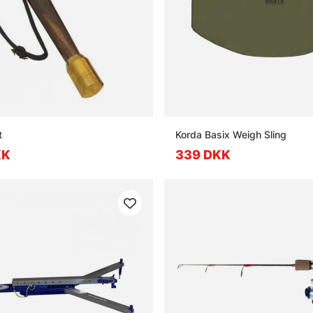
t
Korda Basix Weigh Sling
KK
339 DKK