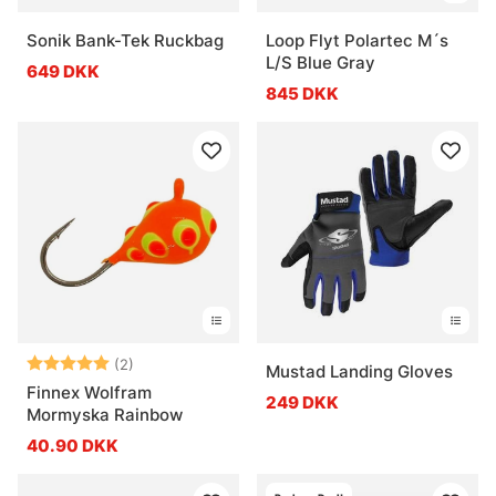
Sonik Bank-Tek Ruckbag
Loop Flyt Polartec M´s
L/S Blue Gray
649 DKK
845 DKK
Vurdering:
5.0 ud af 5 stjerner
(2)
Mustad Landing Gloves
Finnex Wolfram
249 DKK
Mormyska Rainbow
40.90 DKK