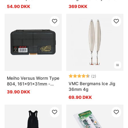
54.90 DKK
369 DKK
Vurdering:
4.5 ud af 5 stje
(2)
Meiho Versus Worm Type
VMC Bergmans Ice Jig
804, 161x91x31mm -
36mm 4g
Black
39.90 DKK
69.90 DKK