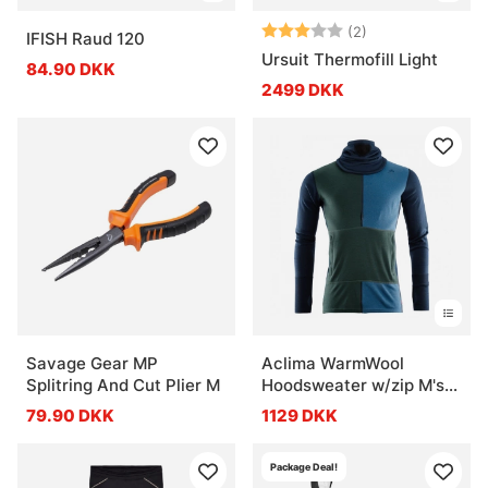
Vurdering:
3.0 ud af 5 stje
(2)
IFISH Raud 120
Ursuit Thermofill Light
84.90 DKK
2499 DKK
Savage Gear MP
Aclima WarmWool
Splitring And Cut Plier M
Hoodsweater w/zip M's
Navy Blazer/Green
79.90 DKK
1129 DKK
Gables/Coastal Fjord
Package Deal!