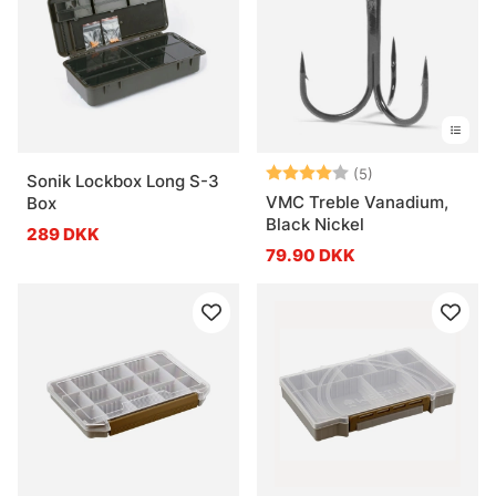
Vurdering:
4.0 ud af 5 stje
(5)
Sonik Lockbox Long S-3
VMC Treble Vanadium,
Box
Black Nickel
289 DKK
79.90 DKK