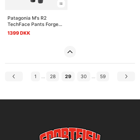
Patagonia M's R2
TechFace Pants Forge
Grey
1399 DKK
1
...
28
29
30
...
59