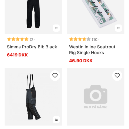
Vurdering:
5.0 ud af 5 stjerner
Vurdering:
4.0 ud af 5 stj
(2)
(10)
Simms ProDry Bib Black
Westin Inline Seatrout
Rig Single Hooks
6419 DKK
46.90 DKK