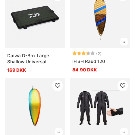
Vurdering:
3.5 ud af 5 stje
(2)
Daiwa D-Box Large
IFISH Raud 120
Shallow Universal
84.90 DKK
169 DKK