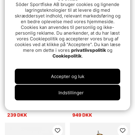
Söder Sportfiske AB bruger cookies og lignende
lagringsteknologier til at levere dig med
FIBE Ögonblink Mini
Owner Circle Hook Super
skræddersyet indhold, relevant markedsføring og
Muto X-Strong
32.90 DKK
en bedre oplevelse med vores hjemmeside.
fr.84.90 DKK
Cookies kan anvendes til personlig og ikke-
personlig reklame. Du anerkender, at du har læst
vores Cookiepolitik og accepterer vores brug af
cookies ved at klikke på "Acceptere". Du kan læse
mere om dette i vores
privatlivspolitik
og
Cookiepolitik
.
Accepter og luk
Indstillinger
Grundéns Watchhouse
Savage Gear WP
Beanie Anchor, Black
Performance Bib and
Heather
Brace Gunmetal
239 DKK
949 DKK