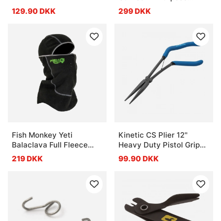
Scissors
129.90 DKK
299 DKK
Fish Monkey Yeti
Kinetic CS Plier 12''
Balaclava Full Fleece
Heavy Duty Pistol Grip
Head Cover
Blue/Black
219 DKK
99.90 DKK