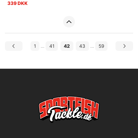
339 DKK
1
...
41
42
43
...
59