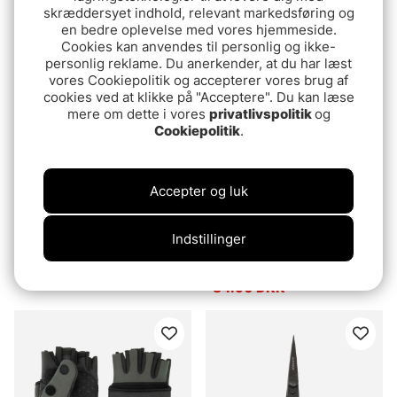
139 DKK
skræddersyet indhold, relevant markedsføring og
54.90 DKK
en bedre oplevelse med vores hjemmeside.
Cookies kan anvendes til personlig og ikke-
personlig reklame. Du anerkender, at du har læst
vores Cookiepolitik og accepterer vores brug af
cookies ved at klikke på "Acceptere". Du kan læse
mere om dette i vores
privatlivspolitik
og
Cookiepolitik
.
Accepter og luk
Indstillinger
Fox Rage Pistol Plier 8''
Mikado Double System
Rig Box
99.90 DKK
84.90 DKK