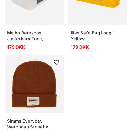
Meiho Betesbox,
Illex Safe Bag Long L
Justerbara Fack,
Yellow
356x230x82mm - Clear
179 DKK
179 DKK
Simms Everyday
Watchcap Stonefly