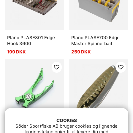
Plano PLASE301 Edge
Plano PLASE700 Edge
Hook 3600
Master Spinnerbait
199 DKK
259 DKK
COOKIES
Söder Sportfiske AB bruger cookies og lignende
Vision Pro Nipper
Finnex Tornade Vertical
lagringsteknologier til at levere dig med
Ice Jig 45mm