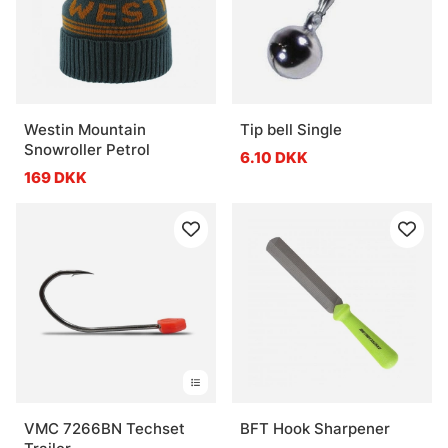
Westin Mountain
Tip bell Single
Snowroller Petrol
6.10 DKK
169 DKK
VMC 7266BN Techset
BFT Hook Sharpener