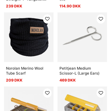
Carbide Fine Blade Blue
239 DKK
114.90 DKK
Norolan Merino Wool
Petitjean Medium
Tube Scarf
Scissor-L (Large Ears)
209 DKK
469 DKK