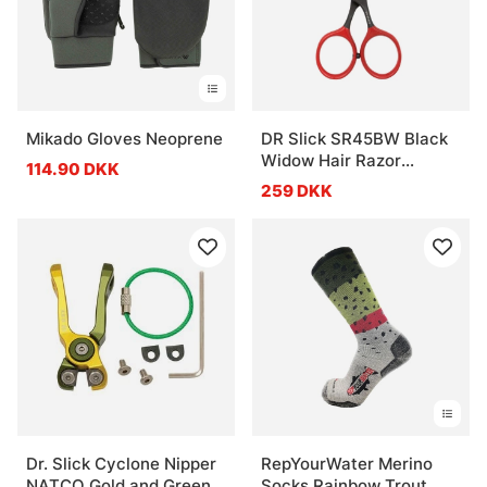
Mikado Gloves Neoprene
DR Slick SR45BW Black
Widow Hair Razor
114.90 DKK
Scissor 4-1/2'' Bent
259 DKK
Shaft Black and Red
Dr. Slick Cyclone Nipper
RepYourWater Merino
NATCO Gold and Green
Socks Rainbow Trout