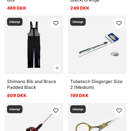
469 DKK
249 DKK
Udsolgt
Udsolgt
Shimano Bib and Brace
Tubetech Disgorger Size
Padded Black
2 (Medium)
809 DKK
199 DKK
Udsolgt
Udsolgt