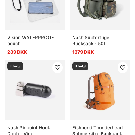
Vision WATERPROOF
Nash Subterfuge
pouch
Rucksack - 50L
289 DKK
1379 DKK
Udsolgt
Udsolgt
Nash Pinpoint Hook
Fishpond Thunderhead
Doctor Vice
Submersible Backpack