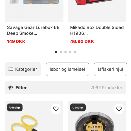
Savage Gear Lurebox 6B
Mikado Box Double Sided
Deep Smoke
H1906
36x22.5x8cm
(17,5x10,5x3,8cm)
149 DKK
46.90 DKK
Kategorier
Isbor og ismejsel
Isfiskeri hjul
Filter
2997
Produkter
Udsolgt
Udsolgt