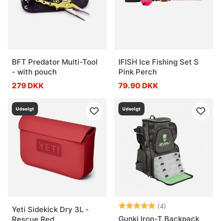
BFT Predator Multi-Tool
IFISH Ice Fishing Set S
- with pouch
Pink Perch
279 DKK
79.90 DKK
Udsolgt
Udsolgt
Vurdering:
5.0 ud af 5 stje
(4)
Yeti Sidekick Dry 3L -
Gunki Iron-T Backpack
Rescue Red