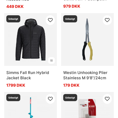
979 DKK
449 DKK
Udsolgt
Udsolgt
Simms Fall Run Hybrid
Westin Unhooking Plier
Jacket Black
Stainless M 9'8''/24cm
1799 DKK
179 DKK
Udsolgt
Udsolgt