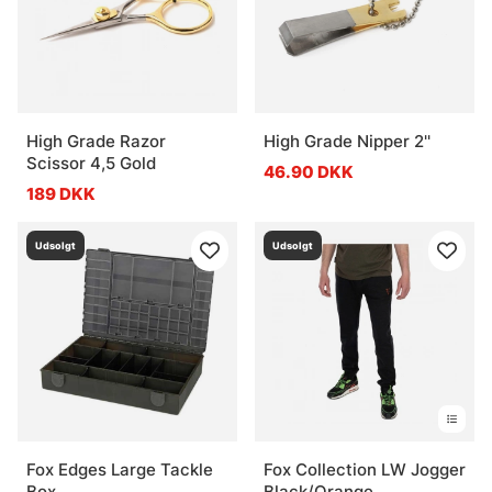
High Grade Razor
High Grade Nipper 2''
Scissor 4,5 Gold
46.90 DKK
189 DKK
Udsolgt
Udsolgt
Fox Edges Large Tackle
Fox Collection LW Jogger
Box
Black/Orange