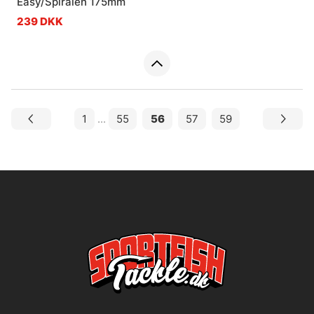
Easy/Spiralen 175mm
239 DKK
1
...
55
56
57
59