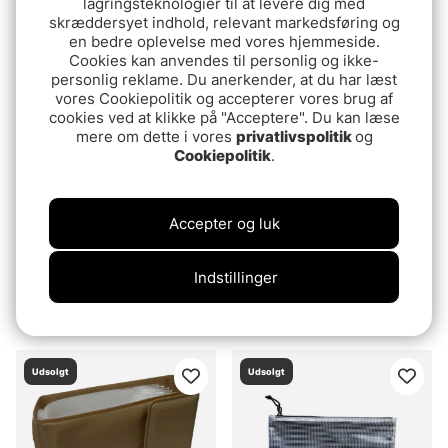
lagringsteknologier til at levere dig med
539 DKK
skræddersyet indhold, relevant markedsføring og
269 DKK
en bedre oplevelse med vores hjemmeside.
Cookies kan anvendes til personlig og ikke-
Udsolgt
Udsolgt
personlig reklame. Du anerkender, at du har læst
vores Cookiepolitik og accepterer vores brug af
cookies ved at klikke på "Acceptere". Du kan læse
mere om dette i vores
privatlivspolitik
og
Cookiepolitik
.
Accepter og luk
Rapala EZ Stow Sax för
Mikado Sharpener
Indstillinger
Braided Line RSLS
Deluxe
84.90 DKK
32.90 DKK
Udsolgt
Udsolgt