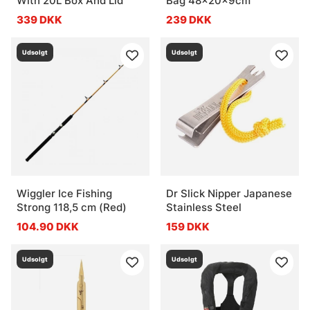
With 20L Box And Lid
Bag 48x20x9cm
339 DKK
239 DKK
Udsolgt
Udsolgt
Wiggler Ice Fishing
Dr Slick Nipper Japanese
Strong 118,5 cm (Red)
Stainless Steel
104.90 DKK
159 DKK
Udsolgt
Udsolgt