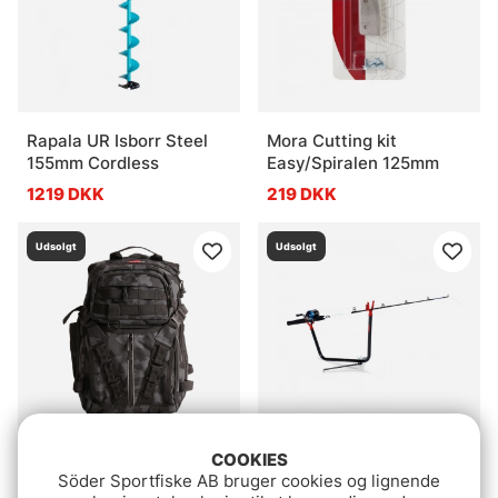
Rapala UR Isborr Steel
Mora Cutting kit
155mm Cordless
Easy/Spiralen 125mm
1219 DKK
219 DKK
Udsolgt
Udsolgt
COOKIES
CWC - Backpack
Rapala Rod holder for ice
Söder Sportfiske AB bruger cookies og lignende
fishing