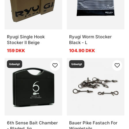
Ryugi Single Hook
Ryugi Worm Stocker
Stocker II Beige
Black - L
159 DKK
104.90 DKK
Udsolgt
Udsolgt
6th Sense Bait Chamber
Bauer Pike Fastach For
- Bladed Jig
Wiggletails