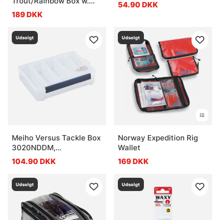
Trout/Rainbow Box w.
54.90 DKK
baits and accessories
189 DKK
Udsolgt
Udsolgt
Meiho Versus Tackle Box
Norway Expedition Rig
3020NDDM,
Wallet
255x190x60mm - Clear
104.90 DKK
169 DKK
Udsolgt
Udsolgt