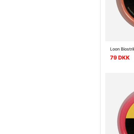
Loon Biostr
79 DKK