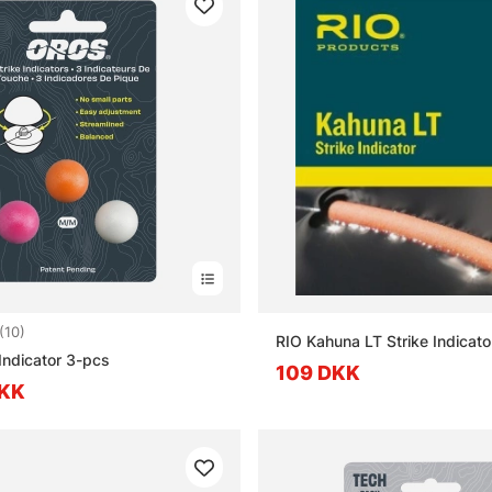
4.8 ud af 5 stjerner
(10)
RIO Kahuna LT Strike Indicato
Indicator 3-pcs
109 DKK
DKK