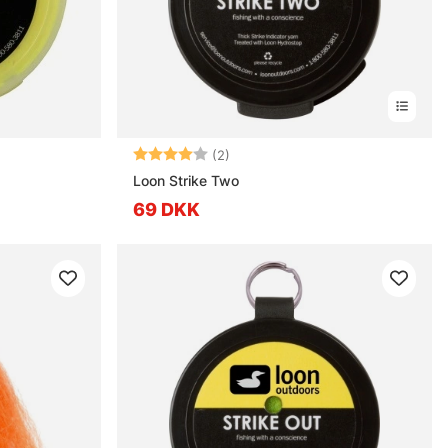
Vurdering:
4.0 ud af 5 stjerner
(2)
Loon Strike Two
69 DKK