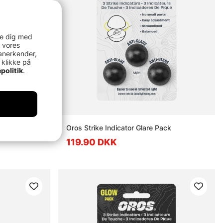
re dig med
 vores
anerkender,
 klikke på
politik
.
 w/Velcro
Oros Strike Indicator Glare Pack
119.90 DKK