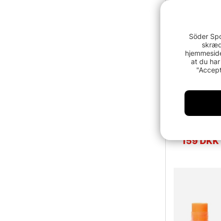
Söder Spo
skræd
hjemmeside
at du har
"Accept
Vision Strik
159 DKK