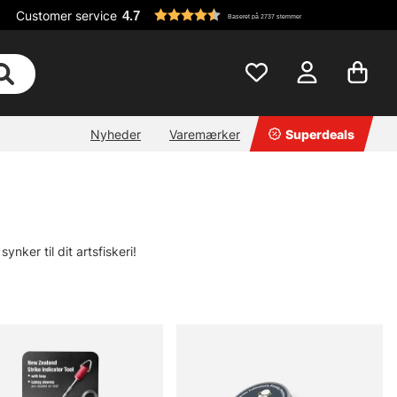
Customer service
4.7
Baseret på 2737 stemmer
Nyheder
Varemærker
Superdeals
ynker til dit artsfiskeri!