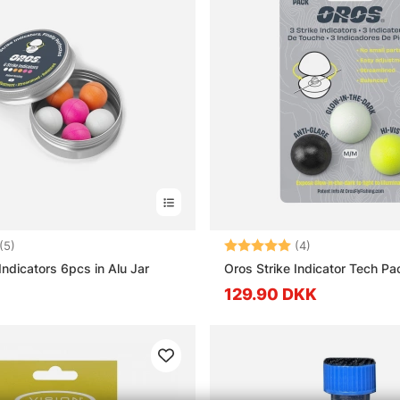
5.0 ud af 5 stjerner
Vurdering:
5.0 ud af 5 stj
(5)
(4)
Indicators 6pcs in Alu Jar
Oros Strike Indicator Tech Pa
129.90 DKK