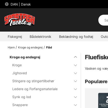
 DAN 
| Dansk
Fiskegrej
Bådelektronik
Beklædning og fodtøj
Out
Hjem
Kroge og endegrej
Flåd
Fluefisk
Kroge og endegrej
Kroge
Vasken og vægte
Jighoved
Populære 
Stingere og stingertilbehør
Ledere og Forfangsmateriale
Synk og lod
Snappere