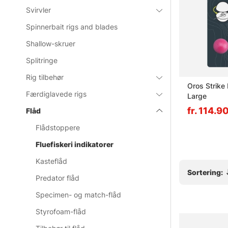
Svirvler
Spinnerbait rigs and blades
Shallow-skruer
Splitringe
Rig tilbehør
or Glare
TSIC New Zealand Strike
Oros Strike 
Færdiglavede rigs
Indicator Kit XL
Large
229 DKK
fr. 114.
Flåd
Flådstoppere
Fluefiskeri indikatorer
Kasteflåd
Sortering:
Predator flåd
Specimen- og match-flåd
Styrofoam-flåd