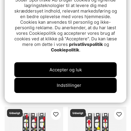
Darts Abborre
Konger Flöteskit (3-
lagringsteknologier til at levere dig med
Bottenmete 20g
pack)
skræddersyet indhold, relevant markedsføring og
en bedre oplevelse med vores hjemmeside.
39.90 DKK
64.90 DKK
Cookies kan anvendes til personlig og ikke-
personlig reklame. Du anerkender, at du har læst
Udsolgt
Udsolgt
vores Cookiepolitik og accepterer vores brug af
cookies ved at klikke på "Acceptere". Du kan læse
mere om dette i vores
privatlivspolitik
og
Cookiepolitik
.
Accepter og luk
Indstillinger
Fladen Flötmete Abborre
Metrev Mini
36.90 DKK
54.90 DKK
Udsolgt
Udsolgt