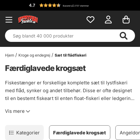
4.7
Baseret på 2737 stemmer
Hjem
Kroge og endegrej
Sæt til flådfiskeri
Færdiglavede krogsæt
Fiskestænger er forskellige komplette sæt til lystfiskeri
med flåd, synker og andet tilbehør. Disse er ofte designet
til en bestemt fiskeart til enten float-fiskeri eller ledgering
og gør det nemt at begynde at målrette den fisk og
Vis mere
metode, som riggen er beregnet til. Her finder du lokker til
forskellige arter som makrel, gedde, aborre, fladfisk og
gedde.
Kategorier
Færdiglavede krogsæt
Angeldo