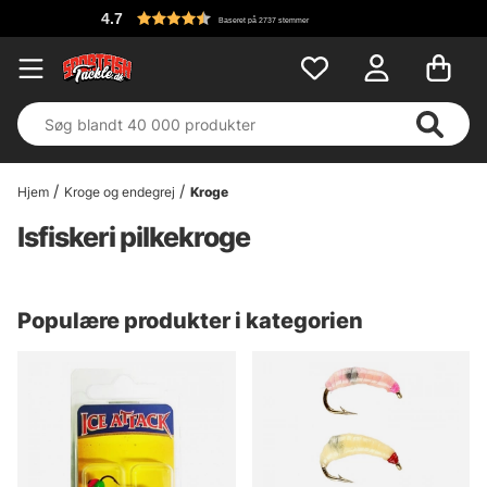
.7
Baseret på 2737 stemmer
Hjem
Kroge og endegrej
Kroge
Isfiskeri pilkekroge
Populære produkter i kategorien