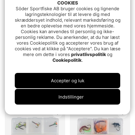
COOKIES
54.90 DKK
139 DKK
Söder Sportfiske AB bruger cookies og lignende
lagringsteknologier til at levere dig med
skræddersyet indhold, relevant markedsføring og
en bedre oplevelse med vores hjemmeside.
Cookies kan anvendes til personlig og ikke-
personlig reklame. Du anerkender, at du har læst
vores Cookiepolitik og accepterer vores brug af
cookies ved at klikke på "Acceptere". Du kan læse
mere om dette i vores
privatlivspolitik
og
Cookiepolitik
.
Accepter og luk
Finnex Chain Hook Trout
IFISH Char Special
(2-pcs)
46.90 DKK
Indstillinger
33.90 DKK