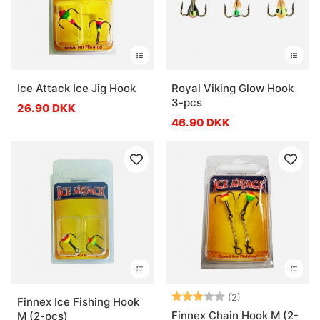
Ice Attack Ice Jig Hook
Royal Viking Glow Hook
3-pcs
26.90 DKK
46.90 DKK
Vurdering:
3.0 ud af 5 stje
(2)
Finnex Ice Fishing Hook
Finnex Chain Hook M (2-
M (2-pcs)