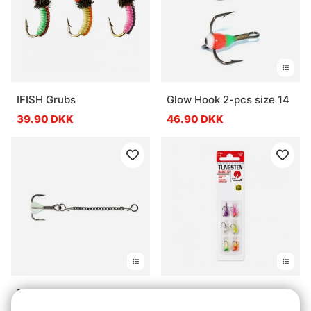
IFISH Grubs
Glow Hook 2-pcs size 14
39.90 DKK
46.90 DKK
Treble Dropper Chain
Blue Fox Tungsten Bullfly
15mm
Kit