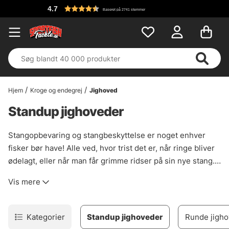
4.7
Baseret på 2741 stemmer
Hjem
Kroge og endegrej
Jighoved
Standup jighoveder
Stangopbevaring og stangbeskyttelse er noget enhver
fisker bør have! Alle ved, hvor trist det er, når ringe bliver
ødelagt, eller når man får grimme ridser på sin nye stang.
Pas på dine stænger og sørg for at bruge stangbetræk!
Vis mere
Kategorier
Standup jighoveder
Runde jigh