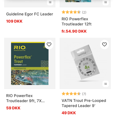
Vurdering:
4.5 ud af 5 stje
(2)
Guideline Egor FC Leader
RIO Powerflex
109 DKK
Troutleader 12ft
fr.54.90 DKK
Vurdering:
4.4 ud af 5 stje
(7)
RIO Powerflex
VATN Trout Pre-Looped
Troutleader 9ft, 7X
Tapered Leader 9'
0,10mm/1,1kg
59 DKK
49 DKK