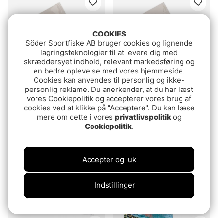
COOKIES
Söder Sportfiske AB bruger cookies og lignende
lagringsteknologier til at levere dig med
skræddersyet indhold, relevant markedsføring og
en bedre oplevelse med vores hjemmeside.
Cookies kan anvendes til personlig og ikke-
personlig reklame. Du anerkender, at du har læst
vores Cookiepolitik og accepterer vores brug af
Guideline Sea Trout
Guideline Dry & Dropper
cookies ved at klikke på "Acceptere". Du kan læse
Leader 12'
Leader 11' 2-Pack
mere om dette i vores
privatlivspolitik
og
69.99 DKK
69.99 DKK
Cookiepolitik
.
Accepter og luk
Indstillinger