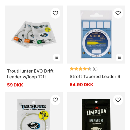
Vurdering:
4.8 ud af 5 stje
(6)
TroutHunter EVO Drift
Stroft Tapered Leader 9'
Leader w/loop 12ft
54.90 DKK
59 DKK