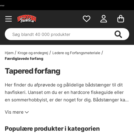
Hjem
Kroge og endegrej
Ledere og Forfangsmateriale
Færdiglavede forfang
Tapered forfang
Her finder du afprøvede og pålidelige bådstænger til dit
havfiskeri. Uanset om du er en hardcore fiskeguide eller
en sommerhobbyist, er der noget for dig. Bådstænger kan
tåle hårde stød og er som regel lidt kortere for at gøre det
Vis mere
nemmere at manøvrere fisk fra båden. Også for bedst at
egne sig til droppe fisketeknikker.
Populære produkter i kategorien