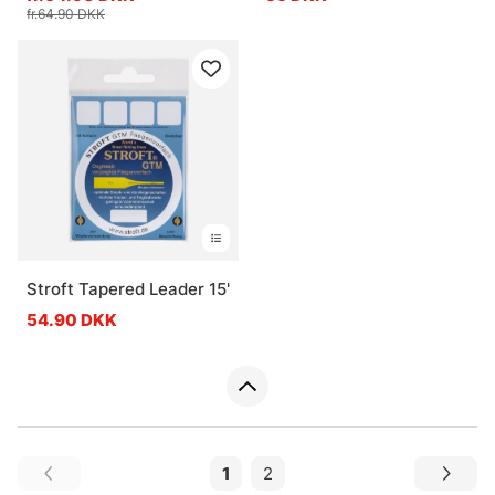
fr.64.90 DKK
Stroft Tapered Leader 15'
54.90 DKK
1
2