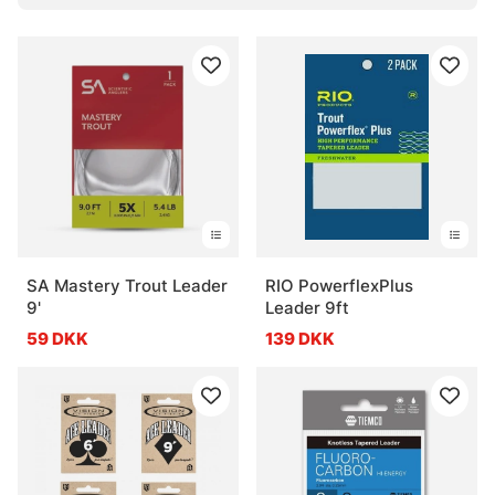
SA Mastery Trout Leader
RIO PowerflexPlus
9'
Leader 9ft
59 DKK
139 DKK