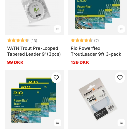
Vurdering:
4.8 ud af 5 stjerner
Vurdering:
4.9 ud af 5 stje
(13)
(7)
VATN Trout Pre-Looped
Rio Powerflex
Tapered Leader 9' (3pcs)
TroutLeader 9ft 3-pack
99 DKK
139 DKK