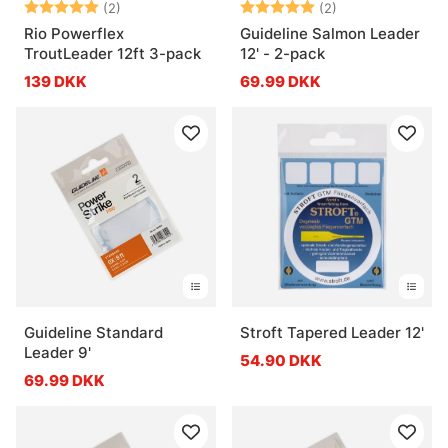
Vurdering:
5.0 ud af 5 stjerner
Vurdering:
5.0 ud af 5 stje
(2)
(2)
Rio Powerflex
Guideline Salmon Leader
TroutLeader 12ft 3-pack
12' - 2-pack
139 DKK
69.99 DKK
Guideline Standard
Stroft Tapered Leader 12'
Leader 9'
54.90 DKK
69.99 DKK