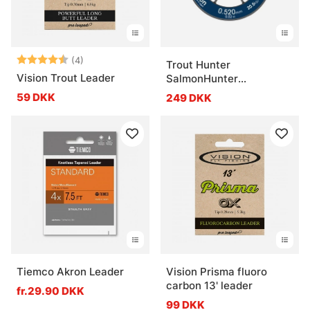
Vurdering:
4.8 ud af 5 stjerner
(4)
Trout Hunter
Vision Trout Leader
SalmonHunter
Fluorocarbon Tippet
59 DKK
249 DKK
Material
Tiemco Akron Leader
Vision Prisma fluoro
carbon 13' leader
fr.29.90 DKK
99 DKK