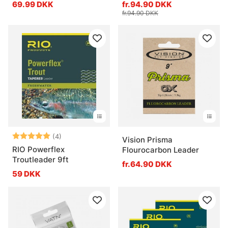
69.99 DKK
fr.94.90 DKK
fr.94.90 DKK
Vurdering:
5.0 ud af 5 stjerner
(4)
Vision Prisma
RIO Powerflex
Flourocarbon Leader
Troutleader 9ft
fr.64.90 DKK
59 DKK