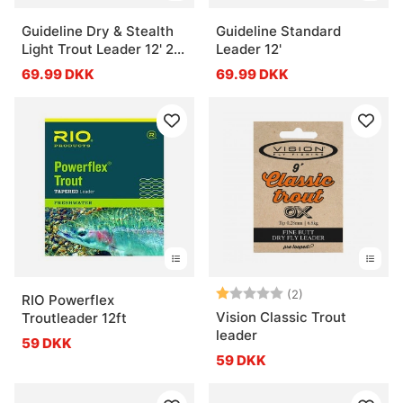
Guideline Dry & Stealth
Guideline Standard
Light Trout Leader 12' 2-
Leader 12'
pack
69.99 DKK
69.99 DKK
Vurdering:
1.0 ud af 5 stje
(2)
RIO Powerflex
Vision Classic Trout
Troutleader 12ft
leader
59 DKK
59 DKK