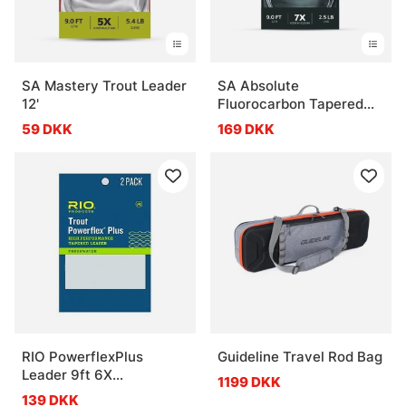
SA Mastery Trout Leader
SA Absolute
12'
Fluorocarbon Tapered
Leader 9'
59 DKK
169 DKK
RIO PowerflexPlus
Guideline Travel Rod Bag
Leader 9ft 6X
1199 DKK
0,12mm/1,8kg 2-pack
139 DKK