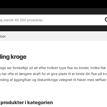
door
ding kroge
ge ser forskelligt ud alt efter hvilken type flue du binder, hvilke fi
 har ofte et længere skaft for at give plads til at binde din flue p
inding af jiggingfluer og diskantkroge velegnet til fiskeri med rørfluer
r du kommet til det rette sted. Vi har enkelt- og diskantkroge i en rækk
produkter i kategorien