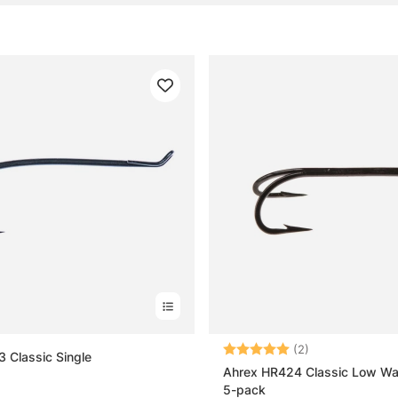
Vurdering:
5.0 ud af 5 stj
(2)
 Classic Single
Ahrex HR424 Classic Low Wa
5-pack