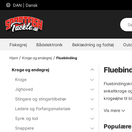
 DAN 
| Dansk
Fiskegrej
Bådelektronik
Beklædning og fodtøj
Out
Hjem
Kroge og endegrej
Fluebinding
Fluebin
Kroge og endegrej
Kroge
Fluebindingskro
Jighoved
enkeltkroge og
krogeøjne til b
Stingere og stingertilbehør
og tubefluer, e
Ledere og Forfangsmateriale
Vis mere
Synk og lod
Populære 
Snappere