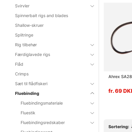
Svirvler
Spinnerbait rigs and blades
Shallow-skruer
Splitringe
Rig tilbehør
Færdiglavede rigs
Flåd
Crimps
ater #8/0
Sprite Hooks Predator Single
Ahrex SA28
Light Wire Bronze S1086 15-
Sæt til flådfiskeri
pack
fr. 54.90 DKK
fr. 69 D
Fluebinding
Fluebindingsmateriale
Fluestik
Fluebindingsredskaber
Sortering: