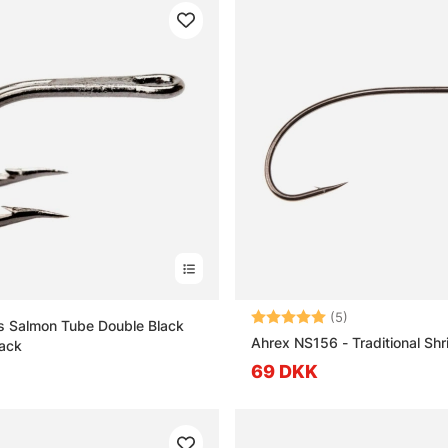
Vurdering:
5.0 ud af 5 stj
(5)
s Salmon Tube Double Black
Ahrex NS156 - Traditional Sh
ack
69 DKK