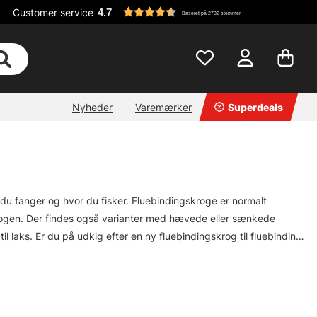
Customer service
4.7
Baseret på 2732 stemmer
Nyheder
Varemærker
Superdeals
sk du fanger og hvor du fisker. Fluebindingskroge er normalt
å krogen. Der findes også varianter med hævede eller sænkede
 til laks. Er du på udkig efter en ny fluebindingskrog til fluebinding
e forskellige stilarter til en række fluefiskeri!