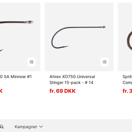
0 SA Minnow #1
Ahrex XO750 Universal
Spri
Stinger 15-pack - # 14
Comp
S217
KK
fr. 69 DKK
fr.
Kampagner