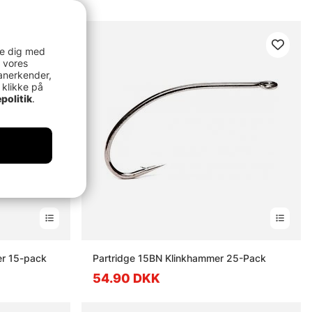
re dig med
 vores
anerkender,
 klikke på
politik
.
er 15-pack
Partridge 15BN Klinkhammer 25-Pack
54.90 DKK