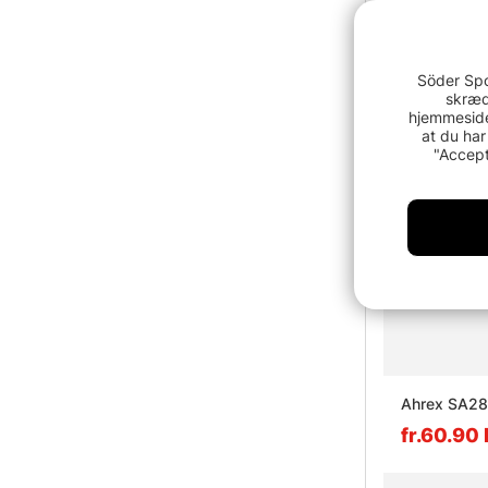
Söder Spo
skræd
hjemmeside
at du har
"Accept
Ahrex SA28
fr.60.90