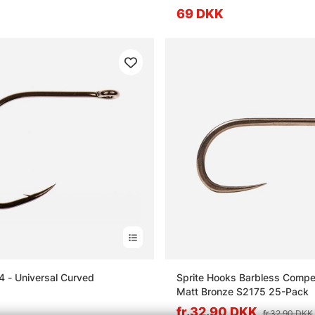
69 DKK
 - Universal Curved
Sprite Hooks Barbless Compet
Matt Bronze S2175 25-Pack
fr.32.90 DKK
fr.32.90 DKK