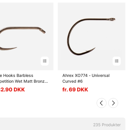
te Hooks Barbless
Ahrex XO774 - Universal
etition Wet Matt Bronze
Curved #6
5 25-Pack - #16
 32.90 DKK
fr. 69 DKK
235
Produkter