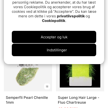
personlig reklame. Du anerkender, at du har læst
vores Cookiepolitik og accepterer vores brug af
cookies ved at klikke på "Acceptere". Du kan læse
mere om dette i vores
privatlivspolitik
og
Cookiepolitik
.
Semperfli Straggle String
Semperfli Micro Glint
Mixed Pack - Naturals
Nymph Tinsel Collection
Collection
Attractor Colors
43.90 DKK
239 DKK
Accepter og luk
Udsolgt
Indstillinger
Semperfli Pearl Chenille
Super Long Hair Large -
1mm
Fluo Chartreuse