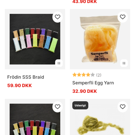
43.90 DKK
Vurdering:
4.0 ud af 5 stje
(2)
Frödin SSS Braid
Semperfli Egg Yarn
59.90 DKK
32.90 DKK
Udsolgt