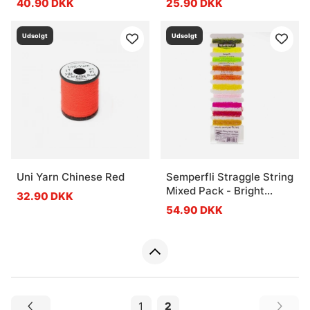
40.90 DKK
25.90 DKK
Udsolgt
Udsolgt
Uni Yarn Chinese Red
Semperfli Straggle String
Mixed Pack - Bright
32.90 DKK
Colours (Steelhead)
54.90 DKK
1
2