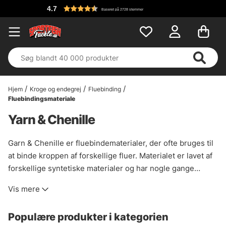
4.7
Baseret på 2728 stemmer
Hjem
Kroge og endegrej
Fluebinding
Fluebindingsmateriale
Yarn & Chenille
Garn & Chenille er fluebindematerialer, der ofte bruges til
at binde kroppen af forskellige fluer. Materialet er lavet af
forskellige syntetiske materialer og har nogle gange
glimmer indeni for at give fluer ekstra flash. Populært til at
Vis mere
binde ørredfluer og streamers. Hos os finder du et bredt
udvalg med en række forskellige farver og varianter af
Populære produkter i kategorien
glitter, som du kan bruge i din fluebinding.